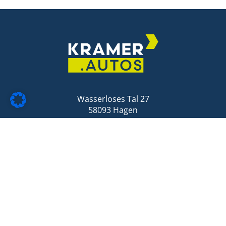
Wasserloses Tal 27
58093 Hagen
E-Mail:
info@kramer.autos
KONTAKT
Impressum
Cookie-Präferenzen anpassen